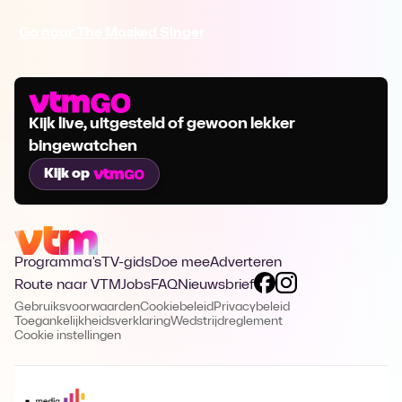
Ga naar The Masked Singer
Kijk live, uitgesteld of gewoon lekker
bingewatchen
Kijk op
Programma's
TV-gids
Doe mee
Adverteren
Route naar VTM
Jobs
FAQ
Nieuwsbrief
Gebruiksvoorwaarden
Cookiebeleid
Privacybeleid
Toegankelijkheidsverklaring
Wedstrijdreglement
Cookie instellingen