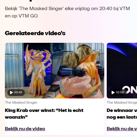
Bekijk 'The Masked Singer' elke vrijdag om 20:40 bij VTM
en op VTM GO.
Gerelateerde video's
00:49
02:56
The Masked Singer
The Masked Sing
King Krab over winst: “Het is echt
De winnaar 
waanzin”
nog een laa
Bekijk nu de video
Bekijk nu de 