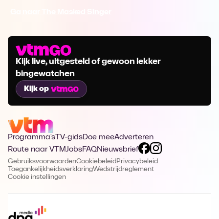
Ga naar The Masked Singer
Kijk live, uitgesteld of gewoon lekker
bingewatchen
Kijk op
Programma's
TV-gids
Doe mee
Adverteren
Route naar VTM
Jobs
FAQ
Nieuwsbrief
Gebruiksvoorwaarden
Cookiebeleid
Privacybeleid
Toegankelijkheidsverklaring
Wedstrijdreglement
Cookie instellingen