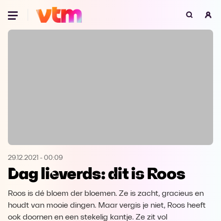
Oeps, browser niet ondersteund
Voor je onze programma's gaat ontdekken,
best je browser updaten of hieronder één
van de ondersteunde browsers
downloaden.
Google Chrome
Download
Firefox
Download
Safari
Download
29.12.2021
-
00:09
Dag lieverds: dit is Roos
Microsoft Edge
Download
Roos is dé bloem der bloemen. Ze is zacht, gracieus en
Opera
Download
houdt van mooie dingen. Maar vergis je niet, Roos heeft
ook doornen en een stekelig kantje. Ze zit vol