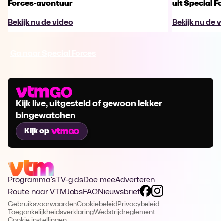
Forces-avontuur
uit Special F
Bekijk nu de video
Bekijk nu de 
Ga naar Special Forces
Kijk live, uitgesteld of gewoon lekker
bingewatchen
Kijk op
Programma's
TV-gids
Doe mee
Adverteren
Route naar VTM
Jobs
FAQ
Nieuwsbrief
Gebruiksvoorwaarden
Cookiebeleid
Privacybeleid
Toegankelijkheidsverklaring
Wedstrijdreglement
Cookie instellingen