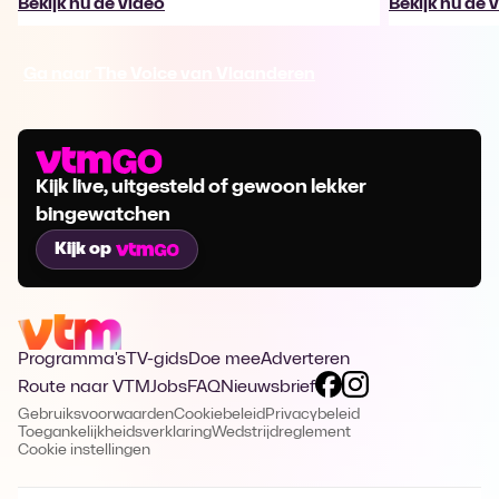
Bekijk nu de video
Bekijk nu de 
Ga naar The Voice van Vlaanderen
Kijk live, uitgesteld of gewoon lekker
bingewatchen
Kijk op
Programma's
TV-gids
Doe mee
Adverteren
Route naar VTM
Jobs
FAQ
Nieuwsbrief
Gebruiksvoorwaarden
Cookiebeleid
Privacybeleid
Toegankelijkheidsverklaring
Wedstrijdreglement
Cookie instellingen