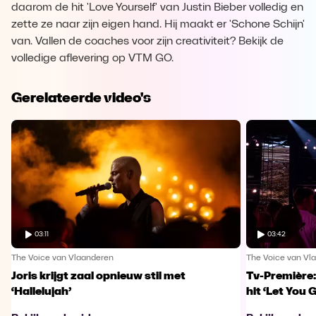
daarom de hit 'Love Yourself' van Justin Bieber volledig en
zette ze naar zijn eigen hand. Hij maakt er 'Schone Schijn'
van. Vallen de coaches voor zijn creativiteit? Bekijk de
volledige aflevering op VTM GO.
Gerelateerde video's
03:11
03:42
The Voice van Vlaanderen
The Voice van Vl
Joris krijgt zaal opnieuw stil met
Tv-Première:
‘Hallelujah’
hit ‘Let You 