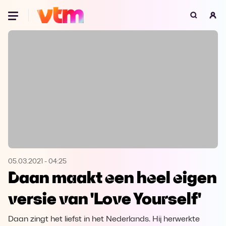
Oeps, browser niet ondersteund
Voor je onze programma's gaat ontdekken,
best je browser updaten of hieronder één
van de ondersteunde browsers
downloaden.
Google Chrome
Download
Firefox
Download
Safari
Download
05.03.2021
-
04:25
Daan maakt een heel eigen
Microsoft Edge
Download
versie van 'Love Yourself'
Opera
Download
Daan zingt het liefst in het Nederlands. Hij herwerkte