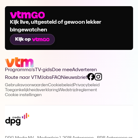
Kijk live, uitgesteld of gewoon lekker
bingewatchen
Kijk op
Programma's
TV-gids
Doe mee
Adverteren
Route naar VTM
Jobs
FAQ
Nieuwsbrief
Gebruiksvoorwaarden
Cookiebeleid
Privacybeleid
Toegankelijkheidsverklaring
Wedstrijdreglement
Cookie instellingen