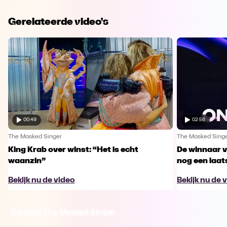
Gerelateerde video's
00:49
02:56
The Masked Singer
The Masked Sing
King Krab over winst: “Het is echt
De winnaar 
waanzin”
nog een laa
Bekijk nu de video
Bekijk nu de 
Ga naar The Masked Singer