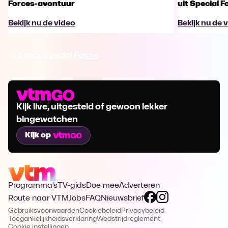
Forces-avontuur
uit Special F
Bekijk nu de video
Bekijk nu de 
Ga naar Special Forces
Kijk live, uitgesteld of gewoon lekker
bingewatchen
Kijk op
Programma's
TV-gids
Doe mee
Adverteren
Route naar VTM
Jobs
FAQ
Nieuwsbrief
Gebruiksvoorwaarden
Cookiebeleid
Privacybeleid
Toegankelijkheidsverklaring
Wedstrijdreglement
Cookie instellingen