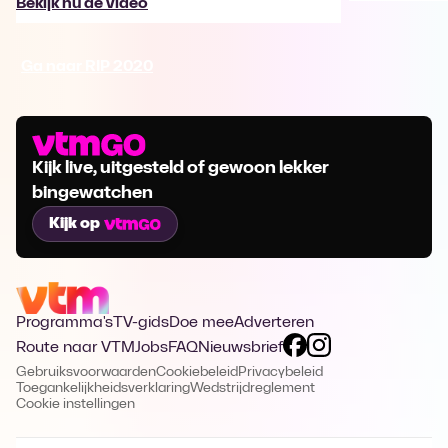
Bekijk nu de video
Ga naar RIP 2020
Kijk live, uitgesteld of gewoon lekker
bingewatchen
Kijk op
Programma's
TV-gids
Doe mee
Adverteren
Route naar VTM
Jobs
FAQ
Nieuwsbrief
Gebruiksvoorwaarden
Cookiebeleid
Privacybeleid
Toegankelijkheidsverklaring
Wedstrijdreglement
Cookie instellingen