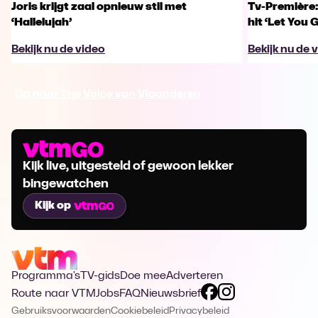
Joris krijgt zaal opnieuw stil met
Tv-Première:
‘Hallelujah’
hit ‘Let You 
Bekijk nu de video
Bekijk nu de 
Ga naar The Voice van Vlaanderen
Kijk live, uitgesteld of gewoon lekker
bingewatchen
Kijk op
Programma's
TV-gids
Doe mee
Adverteren
Route naar VTM
Jobs
FAQ
Nieuwsbrief
Gebruiksvoorwaarden
Cookiebeleid
Privacybeleid