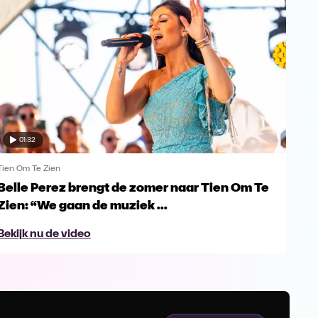
01:32
Tien Om Te Zien
Tien
Belle Perez brengt de zomer naar Tien Om Te
Tie
Zien: “We gaan de muziek ...
gro
Bekijk nu de video
Bek