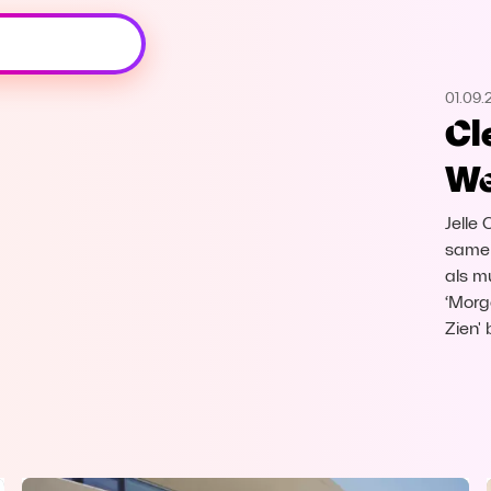
Oeps, browser niet ondersteund
01.09.
Voor je onze programma's gaat ontdekken,
Cl
best je browser updaten of hieronder één
van de ondersteunde browsers
We
downloaden.
Jelle
Google Chrome
Download
samen
als m
Firefox
Download
‘Morge
Zien'
Safari
Download
Microsoft Edge
Download
Opera
Download