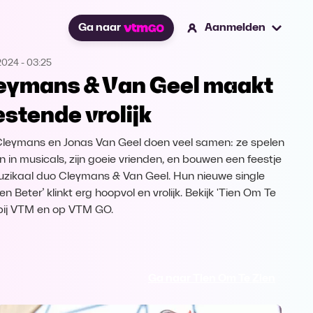
Ga naar
Aanmelden
2024
-
03:25
eymans & Van Geel maakt
stende vrolijk
 Cleymans en Jonas Van Geel doen veel samen: ze spelen
 in musicals, zijn goeie vrienden, en bouwen een feestje
uzikaal duo Cleymans & Van Geel. Hun nieuwe single
n Beter’ klinkt erg hoopvol en vrolijk. Bekijk 'Tien Om Te
 bij VTM en op VTM GO.
Ga naar Tien Om Te Zien