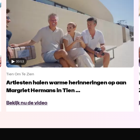
00:53
Tien Om Te Zien
Artiesten halen warme herinneringen op aan
Margriet Hermans in Tien ...
Bekijk nu de video