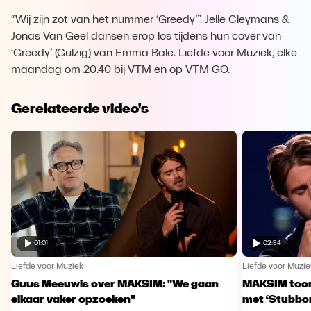
“Wij zijn zot van het nummer ‘Greedy’”. Jelle Cleymans &
Jonas Van Geel dansen erop los tijdens hun cover van
‘Greedy’ (Gulzig) van Emma Bale. Liefde voor Muziek, elke
maandag om 20.40 bij VTM en op VTM GO.
Gerelateerde video's
01:01
02:54
Liefde voor Muziek
Liefde voor Muzie
Guus Meeuwis over MAKSIM: "We gaan
MAKSIM toont
elkaar vaker opzoeken"
met ‘Stubbo