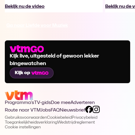
Bekijk nu de video
Bekijk nu de 
Ga naar Liefde voor Muziek
Kijk live, uitgesteld of gewoon lekker
bingewatchen
Kijk op
Programma's
TV-gids
Doe mee
Adverteren
Route naar VTM
Jobs
FAQ
Nieuwsbrief
Gebruiksvoorwaarden
Cookiebeleid
Privacybeleid
Toegankelijkheidsverklaring
Wedstrijdreglement
Cookie instellingen