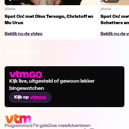
Allerlei
Allerlei
Spot On! met Dina Tersago, Christoff en
Spot On! me
Mo Urus
Schetters en
Bekijk nu de video
Bekijk nu de 
Ga naar Allerlei
Kijk live, uitgesteld of gewoon lekker
bingewatchen
Kijk op
Programma's
TV-gids
Doe mee
Adverteren