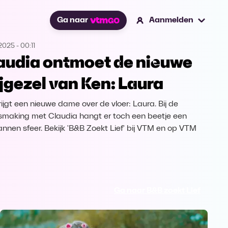
Ga naar
Aanmelden
.2025
-
00:11
audia ontmoet de nieuwe
ijgezel van Ken: Laura
rijgt een nieuwe dame over de vloer: Laura. Bij de
smaking met Claudia hangt er toch een beetje een
nnen sfeer. Bekijk 'B&B Zoekt Lief' bij VTM en op VTM
Ga naar B&B zoekt Lief