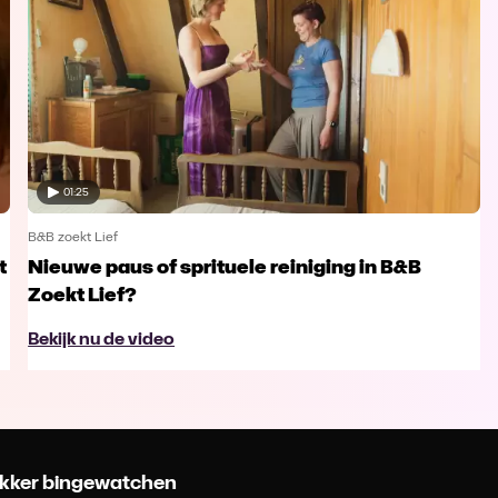
01:25
B&B zoekt Lief
t
Nieuwe paus of sprituele reiniging in B&B
Zoekt Lief?
Bekijk nu de video
 lekker bingewatchen