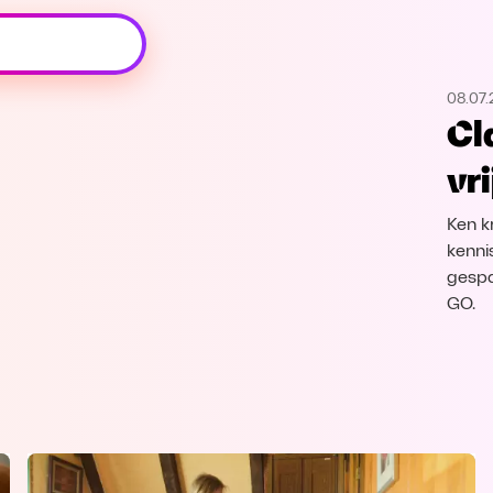
Oeps, browser niet ondersteund
08.07
Voor je onze programma's gaat ontdekken,
Cl
best je browser updaten of hieronder één
van de ondersteunde browsers
vr
downloaden.
Ken k
Google Chrome
Download
kenni
gespa
Firefox
Download
GO.
Safari
Download
Microsoft Edge
Download
Opera
Download