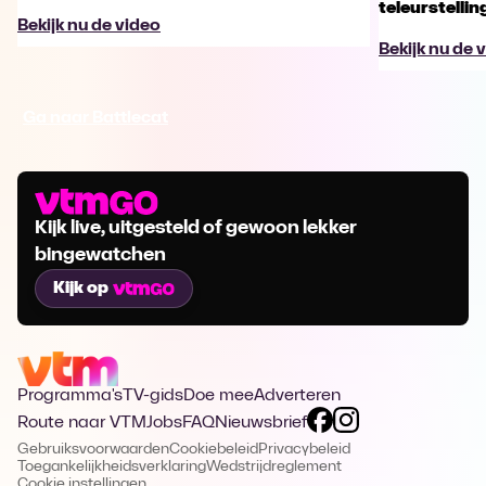
teleurstellin
Bekijk nu de video
Bekijk nu de 
Ga naar Battlecat
Kijk live, uitgesteld of gewoon lekker
bingewatchen
Kijk op
Programma's
TV-gids
Doe mee
Adverteren
Route naar VTM
Jobs
FAQ
Nieuwsbrief
Gebruiksvoorwaarden
Cookiebeleid
Privacybeleid
Toegankelijkheidsverklaring
Wedstrijdreglement
Cookie instellingen