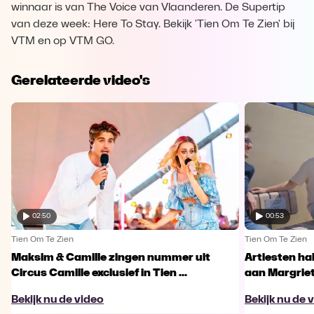
winnaar is van The Voice van Vlaanderen. De Supertip
van deze week: Here To Stay. Bekijk 'Tien Om Te Zien' bij
VTM en op VTM GO.
Gerelateerde video's
02:50
00:53
Tien Om Te Zien
Tien Om Te Zien
Maksim & Camille zingen nummer uit
Artiesten ha
Circus Camille exclusief in Tien ...
aan Margriet
Bekijk nu de video
Bekijk nu de 