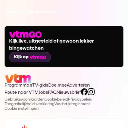
Ga naar Tien Om Te Zien
Kijk live, uitgesteld of gewoon lekker
bingewatchen
Kijk op
Programma's
TV-gids
Doe mee
Adverteren
Route naar VTM
Jobs
FAQ
Nieuwsbrief
Gebruiksvoorwaarden
Cookiebeleid
Privacybeleid
Toegankelijkheidsverklaring
Wedstrijdreglement
Cookie instellingen