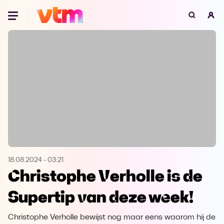
Oeps, browser niet ondersteund
Voor je onze programma's gaat ontdekken,
best je browser updaten of hieronder één
van de ondersteunde browsers
downloaden.
Google Chrome
Download
Firefox
Download
Safari
Download
18.08.2024
-
03:21
Christophe Verholle is de
Microsoft Edge
Download
Supertip van deze week!
Opera
Download
Christophe Verholle bewijst nog maar eens waarom hij de