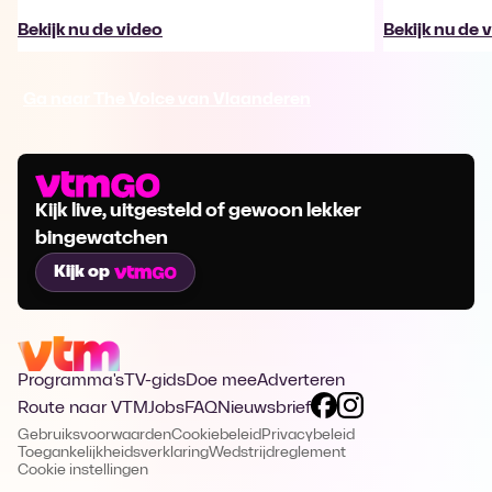
Bekijk nu de video
Bekijk nu de 
Ga naar The Voice van Vlaanderen
Kijk live, uitgesteld of gewoon lekker
bingewatchen
Kijk op
Programma's
TV-gids
Doe mee
Adverteren
Route naar VTM
Jobs
FAQ
Nieuwsbrief
Gebruiksvoorwaarden
Cookiebeleid
Privacybeleid
Toegankelijkheidsverklaring
Wedstrijdreglement
Cookie instellingen