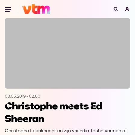
Oeps, browser niet ondersteund
Voor je onze programma's gaat ontdekken,
best je browser updaten of hieronder één
van de ondersteunde browsers
downloaden.
Google Chrome
Download
Firefox
Download
Safari
Download
03.05.2019
-
02:00
Christophe meets Ed
Microsoft Edge
Download
Sheeran
Opera
Download
Christophe Leenknecht en zijn vriendin Tasha vormen al