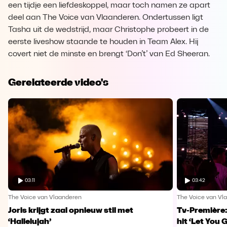
een tijdje een liefdeskoppel, maar toch namen ze apart
deel aan The Voice van Vlaanderen. Ondertussen ligt
Tasha uit de wedstrijd, maar Christophe probeert in de
eerste liveshow staande te houden in Team Alex. Hij
covert niet de minste en brengt ‘Don’t’ van Ed Sheeran.
Gerelateerde video's
03:11
03:42
The Voice van Vlaanderen
The Voice van Vl
Joris krijgt zaal opnieuw stil met
Tv-Première:
‘Hallelujah’
hit ‘Let You 