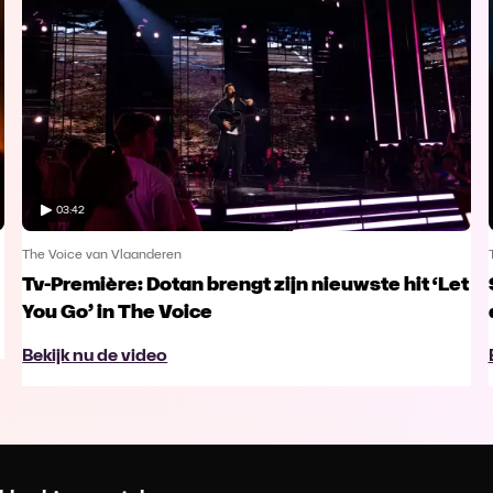
03:42
The Voice van Vlaanderen
Tv-Première: Dotan brengt zijn nieuwste hit ‘Let
You Go’ in The Voice
Bekijk nu de video