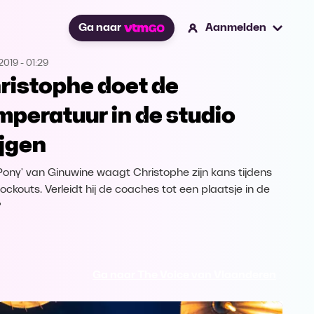
Ga naar
Aanmelden
2019
-
01:29
ristophe doet de
mperatuur in de studio
ijgen
Pony' van Ginuwine waagt Christophe zijn kans tijdens
ockouts. Verleidt hij de coaches tot een plaatsje in de
?
Ga naar The Voice van Vlaanderen