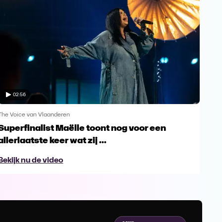
02:56
The Voice van Vlaanderen
The 
Superfinalist Maëlle toont nog voor een
Het
allerlaatste keer wat zij ...
Vl
Bekijk nu de video
Bek