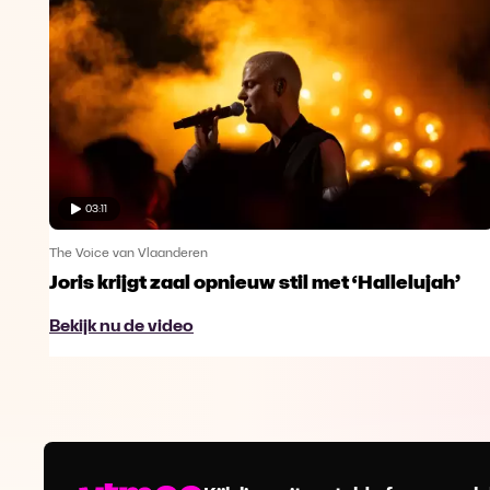
03:11
The Voice van Vlaanderen
Joris krijgt zaal opnieuw stil met ‘Hallelujah’
Bekijk nu de video