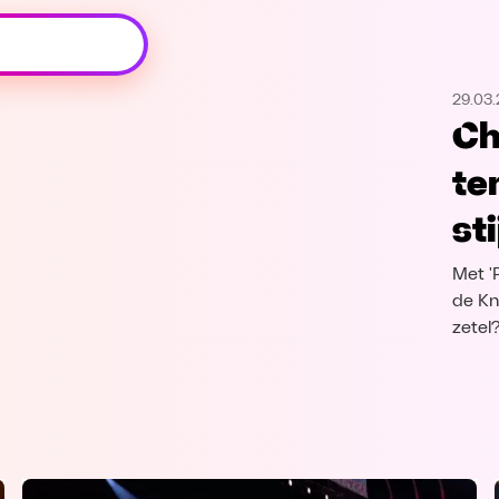
Oeps, browser niet ondersteund
29.03.
Voor je onze programma's gaat ontdekken,
Ch
best je browser updaten of hieronder één
van de ondersteunde browsers
te
downloaden.
st
Google Chrome
Download
Met '
Firefox
Download
de Kn
zetel
Safari
Download
Microsoft Edge
Download
Opera
Download