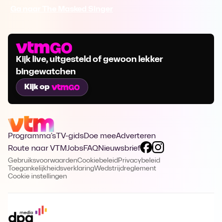
Ga naar The Masked Singer
Kijk live, uitgesteld of gewoon lekker
bingewatchen
Kijk op
Programma's
TV-gids
Doe mee
Adverteren
Route naar VTM
Jobs
FAQ
Nieuwsbrief
Gebruiksvoorwaarden
Cookiebeleid
Privacybeleid
Toegankelijkheidsverklaring
Wedstrijdreglement
Cookie instellingen