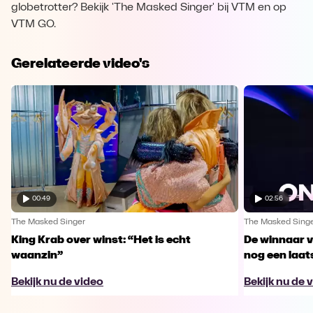
globetrotter? Bekijk 'The Masked Singer' bij VTM en op
VTM GO.
Gerelateerde video's
00:49
02:56
The Masked Singer
The Masked Sing
King Krab over winst: “Het is echt
De winnaar 
waanzin”
nog een laa
Bekijk nu de video
Bekijk nu de 