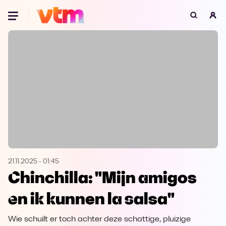
Oeps, browser niet ondersteund
Voor je onze programma's gaat ontdekken,
best je browser updaten of hieronder één
van de ondersteunde browsers
downloaden.
Google Chrome
Download
Firefox
Download
Safari
Download
21.11.2025
-
01:45
Chinchilla: "Mijn amigos
Microsoft Edge
Download
en ik kunnen la salsa"
Opera
Download
Wie schuilt er toch achter deze schattige, pluizige