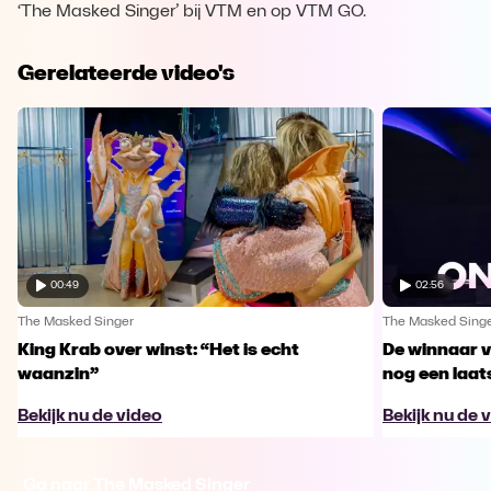
‘The Masked Singer’ bij VTM en op VTM GO.
Gerelateerde video's
00:49
02:56
The Masked Singer
The Masked Sing
King Krab over winst: “Het is echt
De winnaar 
waanzin”
nog een laa
Bekijk nu de video
Bekijk nu de 
Ga naar The Masked Singer