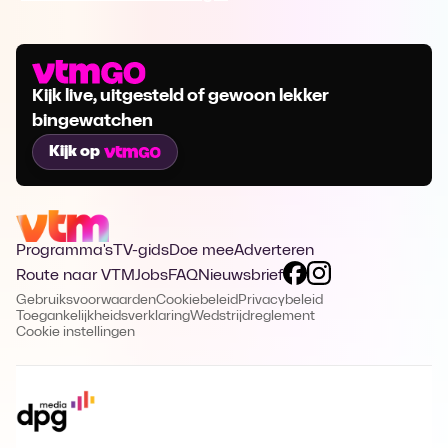
Kijk live, uitgesteld of gewoon lekker
bingewatchen
Kijk op
Programma's
TV-gids
Doe mee
Adverteren
Route naar VTM
Jobs
FAQ
Nieuwsbrief
Gebruiksvoorwaarden
Cookiebeleid
Privacybeleid
Toegankelijkheidsverklaring
Wedstrijdreglement
Cookie instellingen