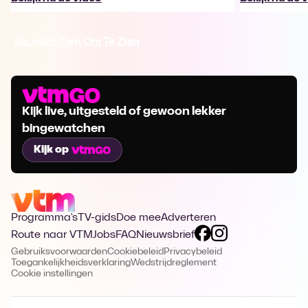
Ga naar Tien Om Te Zien
Kijk live, uitgesteld of gewoon lekker
bingewatchen
Kijk op
Programma's
TV-gids
Doe mee
Adverteren
Route naar VTM
Jobs
FAQ
Nieuwsbrief
Gebruiksvoorwaarden
Cookiebeleid
Privacybeleid
Toegankelijkheidsverklaring
Wedstrijdreglement
Cookie instellingen