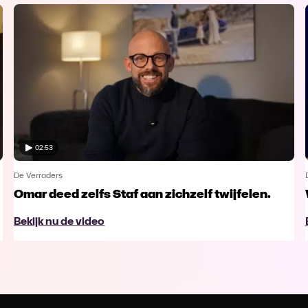
02:53
De Verraders
Omar deed zelfs Staf aan zichzelf twijfelen.
Bekijk nu de video