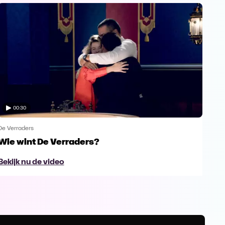
00:30
De Verraders
De V
Wie wint De Verraders?
Yan
Bekijk nu de video
Bek