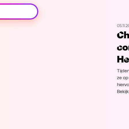
Oeps, browser niet ondersteund
05.11.
Voor je onze programma's gaat ontdekken,
Ch
best je browser updaten of hieronder één
van de ondersteunde browsers
co
downloaden.
He
Google Chrome
Download
Tijde
Firefox
Download
ze op 
hierv
Bekij
Safari
Download
Microsoft Edge
Download
Opera
Download