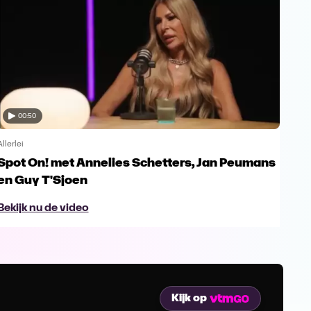
00:50
Allerlei
Allerl
Spot On! met Annelies Schetters, Jan Peumans
Spo
en Guy T'Sjoen
Ur
Bekijk nu de video
Bek
Kijk op