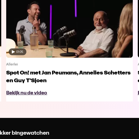
01:05
Allerlei
Spot On! met Jan Peumans, Annelies Schetters
en Guy T'Sjoen
Bekijk nu de video
 lekker bingewatchen