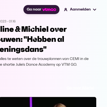
Ga naar
Aanmelden
2023
-
01:16
line & MichieI over
ouwen: "Hebben al
eningsdans"
lles te weten over de trouwplannen van CEMI in de
e shortie Julie's Dance Academy op VTM GO.
Ga naar Allerlei