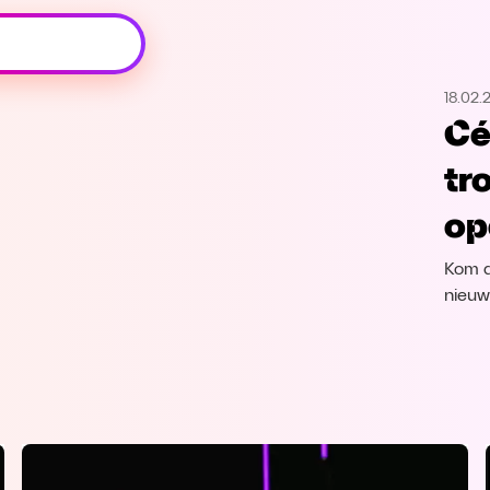
Oeps, browser niet ondersteund
18.02.
Voor je onze programma's gaat ontdekken,
Cé
best je browser updaten of hieronder één
van de ondersteunde browsers
tr
downloaden.
op
Google Chrome
Download
Kom a
Firefox
Download
nieuw
Safari
Download
Microsoft Edge
Download
Opera
Download