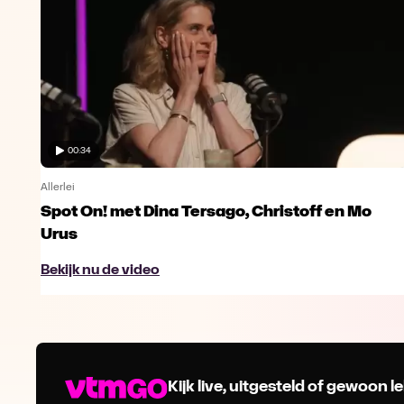
00:34
Allerlei
Spot On! met Dina Tersago, Christoff en Mo
Urus
Bekijk nu de video
Kijk live, uitgesteld of gewoon