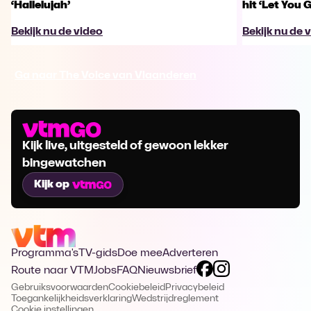
‘Hallelujah’
hit ‘Let You 
Bekijk nu de video
Bekijk nu de 
Ga naar The Voice van Vlaanderen
Kijk live, uitgesteld of gewoon lekker
bingewatchen
Kijk op
Programma's
TV-gids
Doe mee
Adverteren
Route naar VTM
Jobs
FAQ
Nieuwsbrief
Gebruiksvoorwaarden
Cookiebeleid
Privacybeleid
Toegankelijkheidsverklaring
Wedstrijdreglement
Cookie instellingen