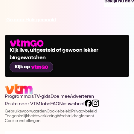
Bekijk nu de 
Ga naar Huis gemaakt
Kijk live, uitgesteld of gewoon lekker
bingewatchen
Kijk op
Programma's
TV-gids
Doe mee
Adverteren
Route naar VTM
Jobs
FAQ
Nieuwsbrief
Gebruiksvoorwaarden
Cookiebeleid
Privacybeleid
Toegankelijkheidsverklaring
Wedstrijdreglement
Cookie instellingen