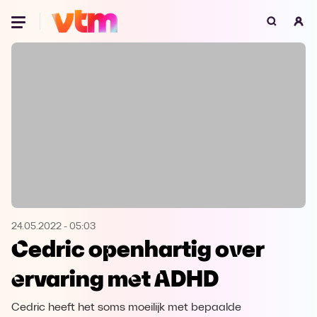
Oeps, browser niet ondersteund
Voor je onze programma's gaat ontdekken,
best je browser updaten of hieronder één
van de ondersteunde browsers
downloaden.
Google Chrome
Download
Firefox
Download
Safari
Download
24.05.2022
-
05:03
Cedric openhartig over
Microsoft Edge
Download
ervaring met ADHD
Opera
Download
Cedric heeft het soms moeilijk met bepaalde