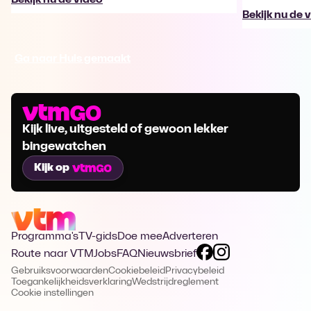
Bekijk nu de 
Ga naar Huis gemaakt
Kijk live, uitgesteld of gewoon lekker
bingewatchen
Kijk op
Programma's
TV-gids
Doe mee
Adverteren
Route naar VTM
Jobs
FAQ
Nieuwsbrief
Gebruiksvoorwaarden
Cookiebeleid
Privacybeleid
Toegankelijkheidsverklaring
Wedstrijdreglement
Cookie instellingen