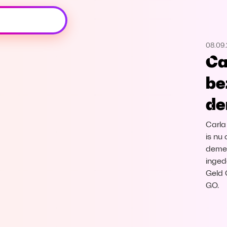
Oeps, browser niet ondersteund
08.09
Voor je onze programma's gaat ontdekken,
Ca
best je browser updaten of hieronder één
van de ondersteunde browsers
be
downloaden.
de
Google Chrome
Download
Carla
Firefox
Download
is nu
demen
inged
Safari
Download
Geld 
GO.
Microsoft Edge
Download
Opera
Download