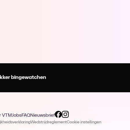
 lekker bingewatchen
r VTM
Jobs
FAQ
Nieuwsbrief
jkheidsverklaring
Wedstrijdreglement
Cookie instellingen