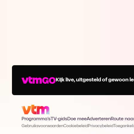
Kijk live, uitgesteld of gewoon
Programma's
TV-gids
Doe mee
Adverteren
Route naa
Gebruiksvoorwaarden
Cookiebeleid
Privacybeleid
Toegankeli