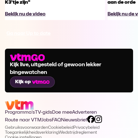
K3'tje zijn"
aan de orde
Bekijk nu de video
Bekijk nu de 
Ga naar Up to date
Kijk live, uitgesteld of gewoon lekker
bingewatchen
Kijk op
Programma's
TV-gids
Doe mee
Adverteren
Route naar VTM
Jobs
FAQ
Nieuwsbrief
Gebruiksvoorwaarden
Cookiebeleid
Privacybeleid
Toegankelijkheidsverklaring
Wedstrijdreglement
Cookie instellingen