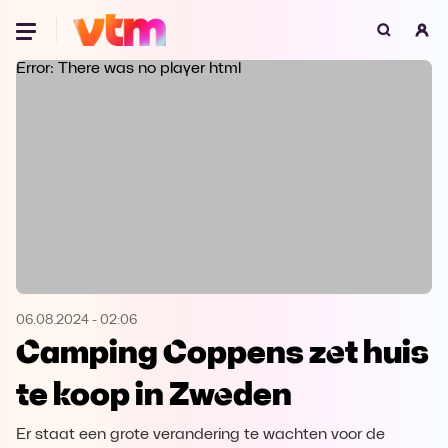
Oeps, browser niet ondersteund
Error: There was no player html
Voor je onze programma's gaat ontdekken,
best je browser updaten of hieronder één
van de ondersteunde browsers
downloaden.
Google Chrome
Download
Firefox
Download
Safari
Download
06.08.2024
-
02:06
Camping Coppens zet huis
Microsoft Edge
Download
te koop in Zweden
Opera
Download
Er staat een grote verandering te wachten voor de