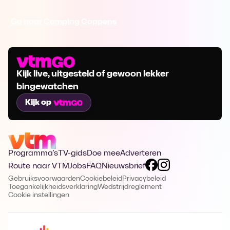
Ga naar Camping Coppens
Kijk live, uitgesteld of gewoon lekker
bingewatchen
Kijk op
Programma's
TV-gids
Doe mee
Adverteren
Route naar VTM
Jobs
FAQ
Nieuwsbrief
Gebruiksvoorwaarden
Cookiebeleid
Privacybeleid
Toegankelijkheidsverklaring
Wedstrijdreglement
Cookie instellingen