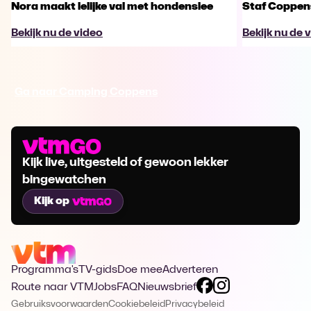
Nora maakt lelijke val met hondenslee
Staf Coppens
Bekijk nu de video
Bekijk nu de 
Ga naar Camping Coppens
Kijk live, uitgesteld of gewoon lekker
bingewatchen
Kijk op
Programma's
TV-gids
Doe mee
Adverteren
Route naar VTM
Jobs
FAQ
Nieuwsbrief
Gebruiksvoorwaarden
Cookiebeleid
Privacybeleid