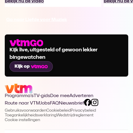
Bekijk nu de video
Bekijk nu de 
Ga naar Liefde voor Muziek
Kijk live, uitgesteld of gewoon lekker
bingewatchen
Kijk op
Programma's
TV-gids
Doe mee
Adverteren
Route naar VTM
Jobs
FAQ
Nieuwsbrief
Gebruiksvoorwaarden
Cookiebeleid
Privacybeleid
Toegankelijkheidsverklaring
Wedstrijdreglement
Cookie instellingen