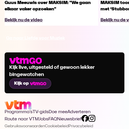
Guus Meeuwis over MAKSIM: "We gaan
MAKSIM toont
elkaar vaker opzoeken"
met ‘Stubbo
Bekijk nu de video
Bekijk nu de 
Ga naar Liefde voor Muziek
Kijk live, uitgesteld of gewoon lekker
bingewatchen
Kijk op
Programma's
TV-gids
Doe mee
Adverteren
Route naar VTM
Jobs
FAQ
Nieuwsbrief
Gebruiksvoorwaarden
Cookiebeleid
Privacybeleid