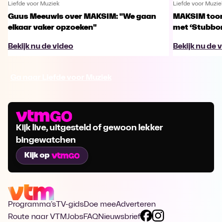
Liefde voor Muziek
Liefde voor Muzie
Guus Meeuwis over MAKSIM: "We gaan
MAKSIM toont
elkaar vaker opzoeken"
met ‘Stubbo
Bekijk nu de video
Bekijk nu de 
Ga naar Liefde voor Muziek
Kijk live, uitgesteld of gewoon lekker
bingewatchen
Kijk op
Programma's
TV-gids
Doe mee
Adverteren
Route naar VTM
Jobs
FAQ
Nieuwsbrief