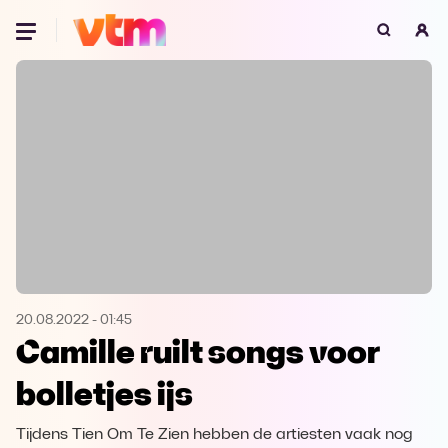
Oeps, browser niet ondersteund
Voor je onze programma's gaat ontdekken,
best je browser updaten of hieronder één
van de ondersteunde browsers
downloaden.
Google Chrome
Download
Firefox
Download
Safari
Download
20.08.2022
-
01:45
Camille ruilt songs voor
Microsoft Edge
Download
bolletjes ijs
Opera
Download
Tijdens Tien Om Te Zien hebben de artiesten vaak nog