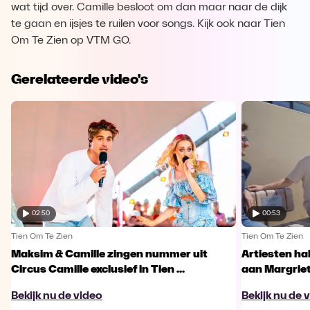
wat tijd over. Camille besloot om dan maar naar de dijk
te gaan en ijsjes te ruilen voor songs. Kijk ook naar Tien
Om Te Zien op VTM GO.
Gerelateerde video's
02:50
00:53
Tien Om Te Zien
Tien Om Te Zien
Maksim & Camille zingen nummer uit
Artiesten ha
Circus Camille exclusief in Tien ...
aan Margriet
Bekijk nu de video
Bekijk nu de 