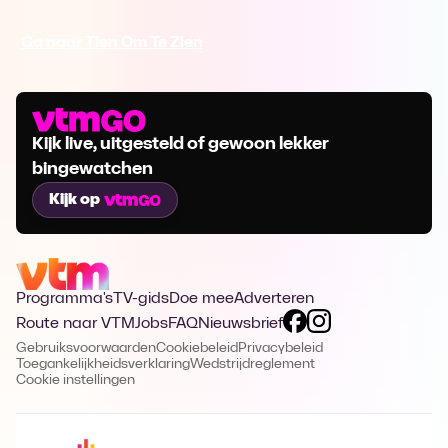
Ga naar Tien Om Te Zien
Kijk live, uitgesteld of gewoon lekker
bingewatchen
Kijk op
Programma's
TV-gids
Doe mee
Adverteren
Route naar VTM
Jobs
FAQ
Nieuwsbrief
Gebruiksvoorwaarden
Cookiebeleid
Privacybeleid
Toegankelijkheidsverklaring
Wedstrijdreglement
Cookie instellingen