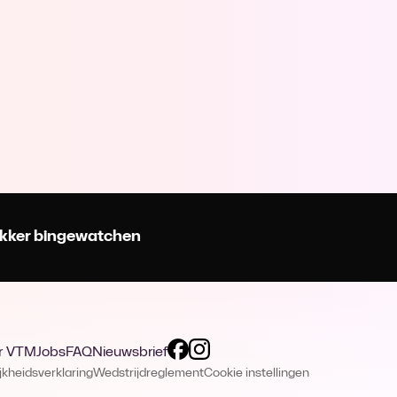
 lekker bingewatchen
r VTM
Jobs
FAQ
Nieuwsbrief
jkheidsverklaring
Wedstrijdreglement
Cookie instellingen