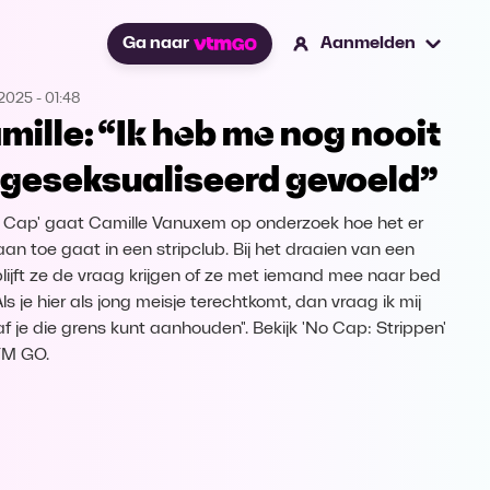
Ga naar
Aanmelden
.2025
-
01:48
mille: “Ik heb me nog nooit
 geseksualiseerd gevoeld”
o Cap' gaat Camille Vanuxem op onderzoek hoe het er
aan toe gaat in een stripclub. Bij het draaien van een
 blijft ze de vraag krijgen of ze met iemand mee naar bed
"Als je hier als jong meisje terechtkomt, dan vraag ik mij
af je die grens kunt aanhouden". Bekijk 'No Cap: Strippen'
TM GO.