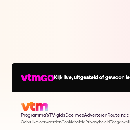
Kijk live, uitgesteld of gewoon
Programma's
TV-gids
Doe mee
Adverteren
Route naa
Gebruiksvoorwaarden
Cookiebeleid
Privacybeleid
Toegankeli