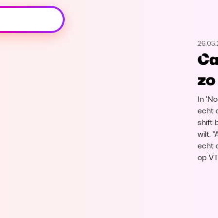
Oeps, browser niet ondersteund
26.05
Voor je onze programma's gaat ontdekken,
Ca
best je browser updaten of hieronder één
van de ondersteunde browsers
zo
downloaden.
In 'N
Google Chrome
Download
echt 
shift
Firefox
Download
wilt. 
echt 
Safari
Download
op V
Microsoft Edge
Download
Opera
Download