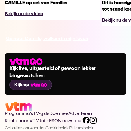
CAMILLE op set van Familie:
Dit is hoe ei
tot stand k
Bekijk nu de video
Bekijk nu de 
Ga naar Camille, welkom in mijn leven
Kijk live, uitgesteld of gewoon lekker
bingewatchen
Kijk op
Programma's
TV-gids
Doe mee
Adverteren
Route naar VTM
Jobs
FAQ
Nieuwsbrief
Gebruiksvoorwaarden
Cookiebeleid
Privacybeleid