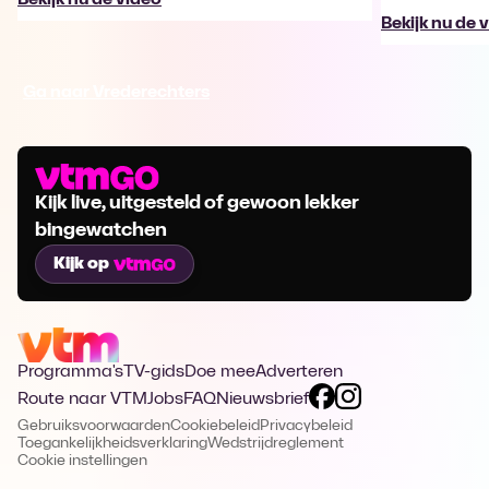
Bekijk nu de 
Ga naar Vrederechters
Kijk live, uitgesteld of gewoon lekker
bingewatchen
Kijk op
Programma's
TV-gids
Doe mee
Adverteren
Route naar VTM
Jobs
FAQ
Nieuwsbrief
Gebruiksvoorwaarden
Cookiebeleid
Privacybeleid
Toegankelijkheidsverklaring
Wedstrijdreglement
Cookie instellingen