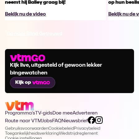
neemt hij Bailey graag bij!
op hun besl
Bekijk nu de video
Bekijk nu de 
Ga naar Blind Getrouwd
Kijk live, uitgesteld of gewoon lekker
bingewatchen
Kijk op
Programma's
TV-gids
Doe mee
Adverteren
Route naar VTM
Jobs
FAQ
Nieuwsbrief
Gebruiksvoorwaarden
Cookiebeleid
Privacybeleid
Toegankelijkheidsverklaring
Wedstrijdreglement
Cookie instellingen