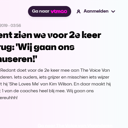
Ga naar
Aanmelden
2019
-
03:56
ent zien we voor 2e keer
rug: 'Wij gaan ons
useren!'
 Redant doet voor de 2e keer mee aan The Voice Van
eren. Iets ouders, iets grijzer en misschien iets wijzer
t hij 'She Loves Me' van Kim Wilson. En daar maakt hij
t 1 van de coaches heel blij mee. Wij gaan ons
ereuhhh!
Ga naar The Voice van Vlaanderen