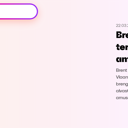
Oeps, browser niet ondersteund
22.03.
Voor je onze programma's gaat ontdekken,
Br
best je browser updaten of hieronder één
van de ondersteunde browsers
te
downloaden.
am
Google Chrome
Download
Brent
Firefox
Download
Vlaand
breng
alvas
Safari
Download
amus
Microsoft Edge
Download
Opera
Download