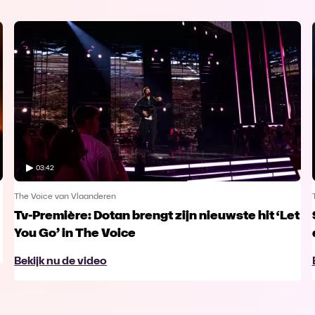
03:42
The Voice van Vlaanderen
Tv-Première: Dotan brengt zijn nieuwste hit ‘Let
You Go’ in The Voice
Bekijk nu de video