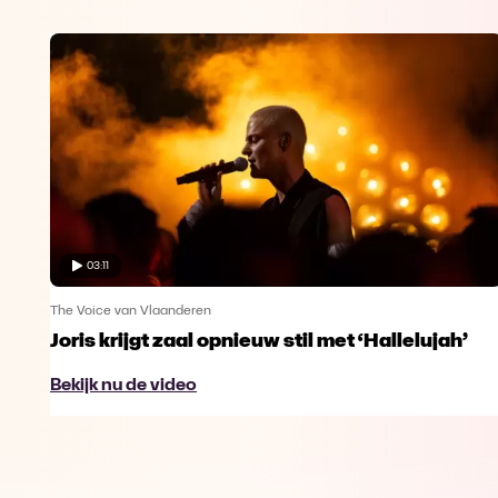
03:11
The Voice van Vlaanderen
Joris krijgt zaal opnieuw stil met ‘Hallelujah’
Bekijk nu de video