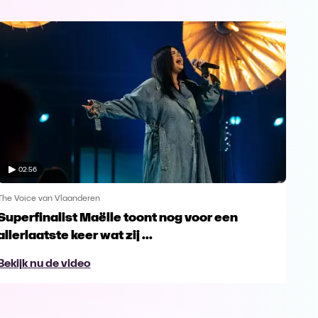
02:56
The Voice van Vlaanderen
The 
Superfinalist Maëlle toont nog voor een
Het
allerlaatste keer wat zij ...
Vl
Bekijk nu de video
Bek