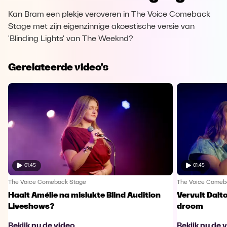
Kan Bram een plekje veroveren in The Voice Comeback
Stage met zijn eigenzinnige akoestische versie van
'Blinding Lights' van The Weeknd?
Gerelateerde video's
01:45
01:45
The Voice Comeback Stage
The Voice Comeb
Haalt Amélie na mislukte Blind Audition
Vervult Dalt
Liveshows?
droom
Bekijk nu de video
Bekijk nu de 