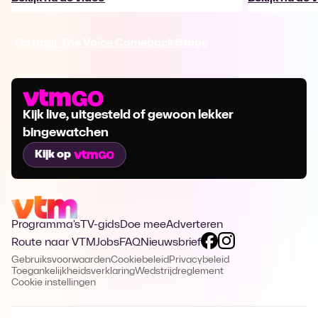
Ga naar The Voice Comeback Stage
Kijk live, uitgesteld of gewoon lekker
bingewatchen
Kijk op
Programma's
TV-gids
Doe mee
Adverteren
Route naar VTM
Jobs
FAQ
Nieuwsbrief
Gebruiksvoorwaarden
Cookiebeleid
Privacybeleid
Toegankelijkheidsverklaring
Wedstrijdreglement
Cookie instellingen