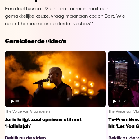
Een duel tussen U2 en Tina Turner is nooit een
gemakkelijke keuze, vraag maar aan coach Bart. Wie
neemt hij mee naar de derde liveshow?
Gerelateerde video's
03:11
03:42
The Voice van Vlaanderen
The Voice van Vl
Joris krijgt zaal opnieuw stil met
Tv-Première:
‘Hallelujah’
hit ‘Let You 
Bekijk nu de video
Bekijk nu de 