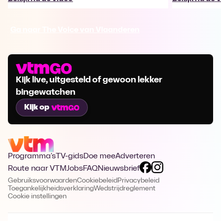
Ga naar The Voice van Vlaanderen
Kijk live, uitgesteld of gewoon lekker
bingewatchen
Kijk op
Programma's
TV-gids
Doe mee
Adverteren
Route naar VTM
Jobs
FAQ
Nieuwsbrief
Gebruiksvoorwaarden
Cookiebeleid
Privacybeleid
Toegankelijkheidsverklaring
Wedstrijdreglement
Cookie instellingen