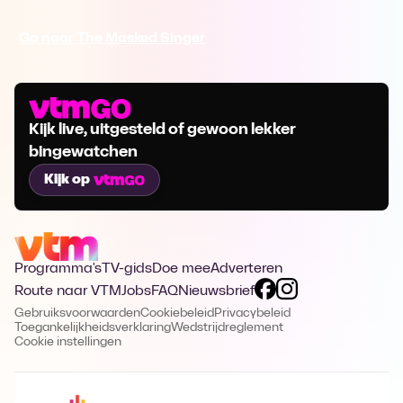
Ga naar The Masked Singer
Kijk live, uitgesteld of gewoon lekker
bingewatchen
Kijk op
Programma's
TV-gids
Doe mee
Adverteren
Route naar VTM
Jobs
FAQ
Nieuwsbrief
Gebruiksvoorwaarden
Cookiebeleid
Privacybeleid
Toegankelijkheidsverklaring
Wedstrijdreglement
Cookie instellingen