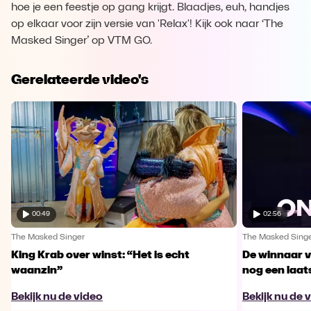
hoe je een feestje op gang krijgt. Blaadjes, euh, handjes
op elkaar voor zijn versie van 'Relax'! Kijk ook naar ‘The
Masked Singer’ op VTM GO.
Gerelateerde video's
00:49
02:56
The Masked Singer
The Masked Sing
King Krab over winst: “Het is echt
De winnaar 
waanzin”
nog een laa
Bekijk nu de video
Bekijk nu de 