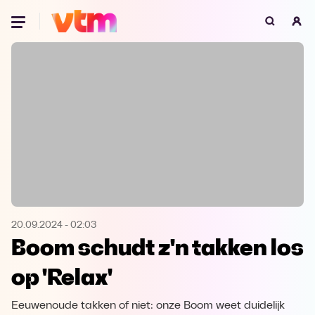
Oeps, browser niet ondersteund
Voor je onze programma's gaat ontdekken,
best je browser updaten of hieronder één
van de ondersteunde browsers
downloaden.
Google Chrome
Download
Firefox
Download
Safari
Download
20.09.2024
-
02:03
Boom schudt z'n takken los
Microsoft Edge
Download
op 'Relax'
Opera
Download
Eeuwenoude takken of niet: onze Boom weet duidelijk