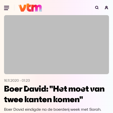
Oeps, browser niet ondersteund
Voor je onze programma's gaat ontdekken,
best je browser updaten of hieronder één
van de ondersteunde browsers
downloaden.
Google Chrome
Download
Firefox
Download
Safari
Download
16.11.2020
-
01:23
Boer David: "Het moet van
Microsoft Edge
Download
twee kanten komen"
Opera
Download
Boer David eindigde na de boerderij week met Sarah.