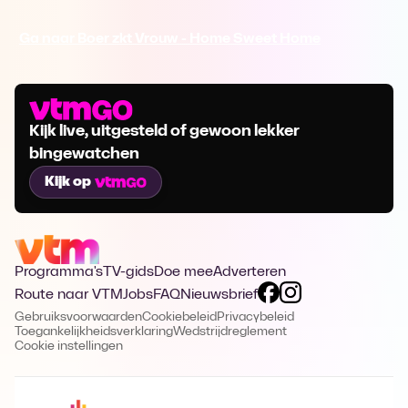
Ga naar Boer zkt Vrouw - Home Sweet Home
Kijk live, uitgesteld of gewoon lekker
bingewatchen
Kijk op
Programma's
TV-gids
Doe mee
Adverteren
Route naar VTM
Jobs
FAQ
Nieuwsbrief
Gebruiksvoorwaarden
Cookiebeleid
Privacybeleid
Toegankelijkheidsverklaring
Wedstrijdreglement
Cookie instellingen