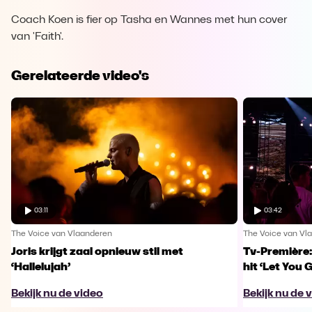
Coach Koen is fier op Tasha en Wannes met hun cover
van 'Faith'.
Gerelateerde video's
03:11
03:42
The Voice van Vlaanderen
The Voice van Vl
Joris krijgt zaal opnieuw stil met
Tv-Première:
‘Hallelujah’
hit ‘Let You 
Bekijk nu de video
Bekijk nu de 