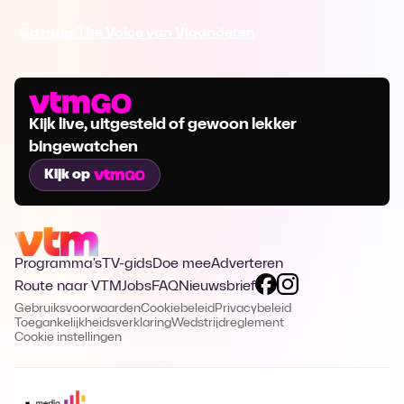
Ga naar The Voice van Vlaanderen
Kijk live, uitgesteld of gewoon lekker
bingewatchen
Kijk op
Programma's
TV-gids
Doe mee
Adverteren
Route naar VTM
Jobs
FAQ
Nieuwsbrief
Gebruiksvoorwaarden
Cookiebeleid
Privacybeleid
Toegankelijkheidsverklaring
Wedstrijdreglement
Cookie instellingen