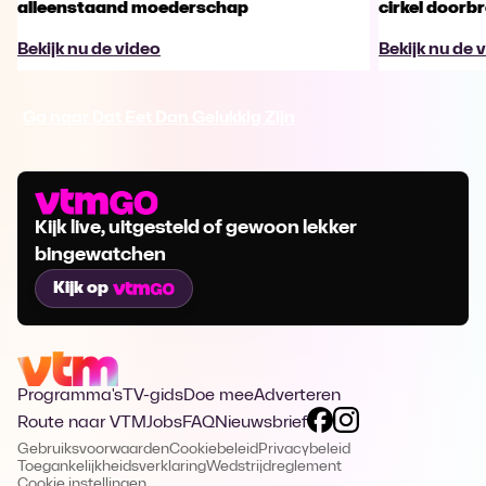
alleenstaand moederschap
cirkel doorb
Bekijk nu de video
Bekijk nu de 
Ga naar Dat Eet Dan Gelukkig Zijn
Kijk live, uitgesteld of gewoon lekker
bingewatchen
Kijk op
Programma's
TV-gids
Doe mee
Adverteren
Route naar VTM
Jobs
FAQ
Nieuwsbrief
Gebruiksvoorwaarden
Cookiebeleid
Privacybeleid
Toegankelijkheidsverklaring
Wedstrijdreglement
Cookie instellingen