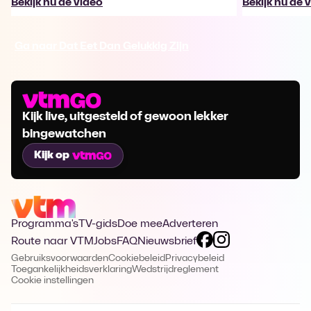
Bekijk nu de video
Bekijk nu de 
Ga naar Dat Eet Dan Gelukkig Zijn
Kijk live, uitgesteld of gewoon lekker
bingewatchen
Kijk op
Programma's
TV-gids
Doe mee
Adverteren
Route naar VTM
Jobs
FAQ
Nieuwsbrief
Gebruiksvoorwaarden
Cookiebeleid
Privacybeleid
Toegankelijkheidsverklaring
Wedstrijdreglement
Cookie instellingen