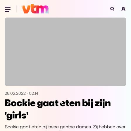
Oeps, browser niet ondersteund
Voor je onze programma's gaat ontdekken,
best je browser updaten of hieronder één
van de ondersteunde browsers
downloaden.
Google Chrome
Download
Firefox
Download
Safari
Download
28.02.2022
-
02:14
Bockie gaat eten bij zijn
Microsoft Edge
Download
'girls'
Opera
Download
Bockie gaat eten bij twee gentse dames. Zij hebben over