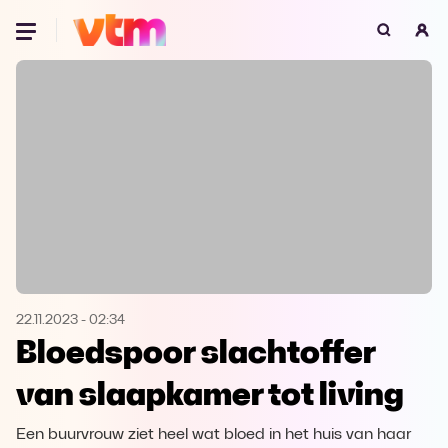
Oeps, browser niet ondersteund
Voor je onze programma's gaat ontdekken,
best je browser updaten of hieronder één
van de ondersteunde browsers
downloaden.
Google Chrome
Download
Firefox
Download
Safari
Download
22.11.2023
-
02:34
Bloedspoor slachtoffer
Microsoft Edge
Download
van slaapkamer tot living
Opera
Download
Een buurvrouw ziet heel wat bloed in het huis van haar