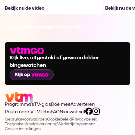
Bekijk nu de video
Bekijk nu de 
Ga naar Moordzaken: Wetsdokters
Kijk live, uitgesteld of gewoon lekker
bingewatchen
Kijk op
Programma's
TV-gids
Doe mee
Adverteren
Route naar VTM
Jobs
FAQ
Nieuwsbrief
Gebruiksvoorwaarden
Cookiebeleid
Privacybeleid
Toegankelijkheidsverklaring
Wedstrijdreglement
Cookie instellingen