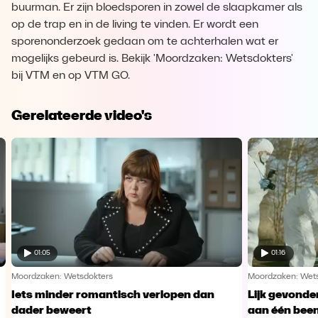
buurman. Er zijn bloedsporen in zowel de slaapkamer als
op de trap en in de living te vinden. Er wordt een
sporenonderzoek gedaan om te achterhalen wat er
mogelijks gebeurd is. Bekijk 'Moordzaken: Wetsdokters'
bij VTM en op VTM GO.
Gerelateerde video's
01:05
01:16
Moordzaken: Wetsdokters
Moordzaken: Wet
Iets minder romantisch verlopen dan
Lijk gevonden
dader beweert
aan één bee