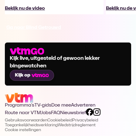
Bekijk nu de video
Bekijk nu de 
Ga naar Blind Getrouwd
Kijk live, uitgesteld of gewoon lekker
bingewatchen
Kijk op
Programma's
TV-gids
Doe mee
Adverteren
Route naar VTM
Jobs
FAQ
Nieuwsbrief
Gebruiksvoorwaarden
Cookiebeleid
Privacybeleid
Toegankelijkheidsverklaring
Wedstrijdreglement
Cookie instellingen