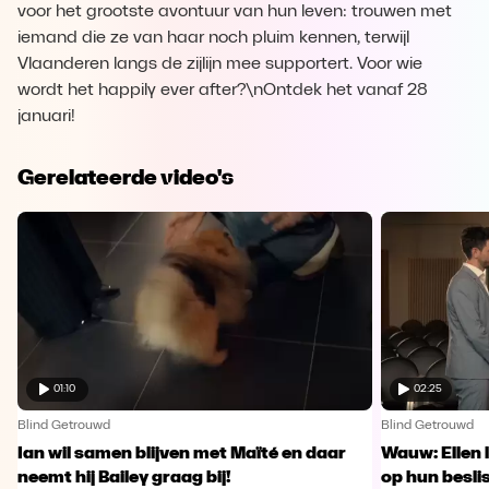
voor het grootste avontuur van hun leven: trouwen met
iemand die ze van haar noch pluim kennen, terwijl
Vlaanderen langs de zijlijn mee supportert. Voor wie
wordt het happily ever after?\nOntdek het vanaf 28
januari!
Gerelateerde video's
01:10
02:25
Blind Getrouwd
Blind Getrouwd
Ian wil samen blijven met Maïté en daar
Wauw: Ellen 
neemt hij Bailey graag bij!
op hun besl