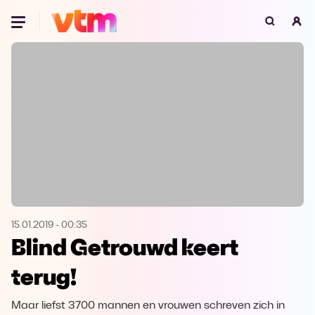
Oeps, browser niet ondersteund
Voor je onze programma's gaat ontdekken,
best je browser updaten of hieronder één
van de ondersteunde browsers
downloaden.
Google Chrome
Download
Firefox
Download
Safari
Download
15.01.2019
-
00:35
Blind Getrouwd keert
Microsoft Edge
Download
terug!
Opera
Download
Maar liefst 3700 mannen en vrouwen schreven zich in