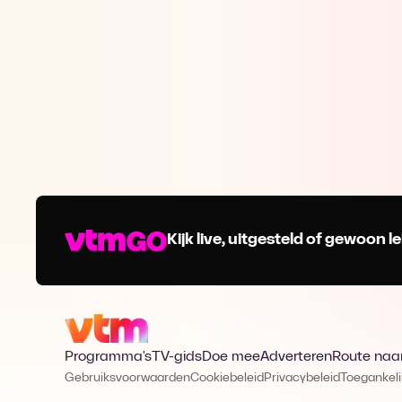
Kijk live, uitgesteld of gewoon
Programma's
TV-gids
Doe mee
Adverteren
Route naa
Gebruiksvoorwaarden
Cookiebeleid
Privacybeleid
Toegankeli