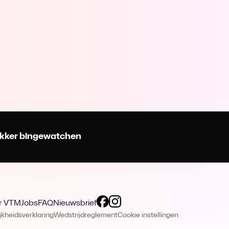
 lekker bingewatchen
r VTM
Jobs
FAQ
Nieuwsbrief
jkheidsverklaring
Wedstrijdreglement
Cookie instellingen