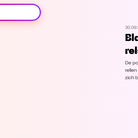
Oeps, browser niet ondersteund
30.09
Voor je onze programma's gaat ontdekken,
Bl
best je browser updaten of hieronder één
van de ondersteunde browsers
re
downloaden.
De po
Google Chrome
Download
relle
zich b
Firefox
Download
Safari
Download
Microsoft Edge
Download
Opera
Download