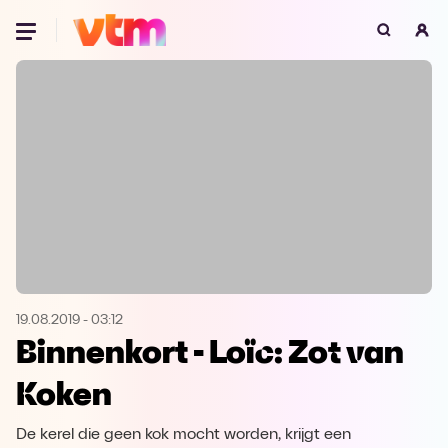
Oeps, browser niet ondersteund
Voor je onze programma's gaat ontdekken,
best je browser updaten of hieronder één
van de ondersteunde browsers
downloaden.
Google Chrome
Download
Firefox
Download
Safari
Download
19.08.2019
-
03:12
Binnenkort - Loïc: Zot van
Microsoft Edge
Download
Koken
Opera
Download
De kerel die geen kok mocht worden, krijgt een