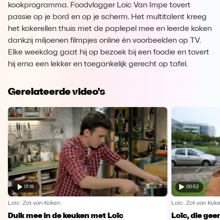
kookprogramma. Foodvlogger Loïc Van Impe tovert
passie op je bord en op je scherm. Het multitalent kreeg
het kokerellen thuis met de paplepel mee en leerde koken
dankzij miljoenen filmpjes online én voorbeelden op TV.
Elke weekdag gaat hij op bezoek bij een foodie en tovert
hij erna een lekker en toegankelijk gerecht op tafel.
Gerelateerde video's
01:18
00:52
Loïc: Zot van Koken
Loïc: Zot van Kok
Duik mee in de keuken met Loïc
Loïc, die gee