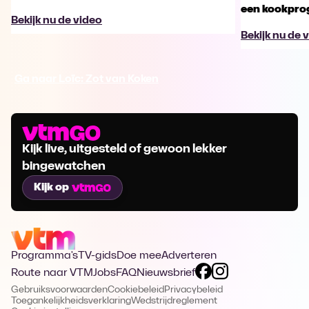
een kookpr
Bekijk nu de video
Bekijk nu de 
Ga naar Loïc: Zot van Koken
Kijk live, uitgesteld of gewoon lekker
bingewatchen
Kijk op
Programma's
TV-gids
Doe mee
Adverteren
Route naar VTM
Jobs
FAQ
Nieuwsbrief
Gebruiksvoorwaarden
Cookiebeleid
Privacybeleid
Toegankelijkheidsverklaring
Wedstrijdreglement