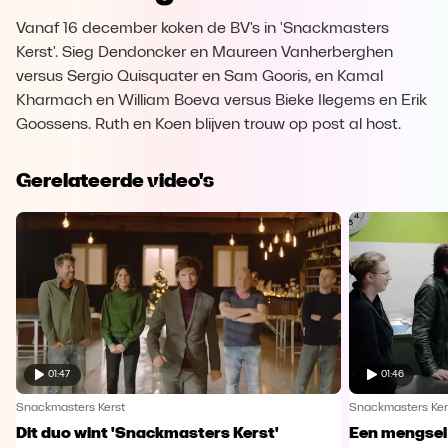
Vanaf 16 december koken de BV's in 'Snackmasters
Kerst'. Sieg Dendoncker en Maureen Vanherberghen
versus Sergio Quisquater en Sam Gooris, en Kamal
Kharmach en William Boeva versus Bieke Ilegems en Erik
Goossens. Ruth en Koen blijven trouw op post al host.
Gerelateerde video's
01:47
01:46
Snackmasters Kerst
Snackmasters Ker
Dit duo wint 'Snackmasters Kerst'
Een mengsel 