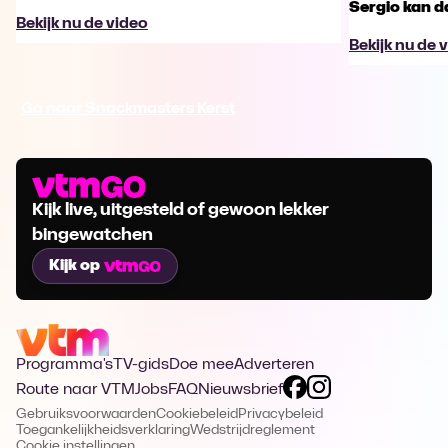
Sergio kan d
Bekijk nu de video
Bekijk nu de 
Ga naar Snackmasters Kerst
Kijk live, uitgesteld of gewoon lekker
bingewatchen
Kijk op
Programma's
TV-gids
Doe mee
Adverteren
Route naar VTM
Jobs
FAQ
Nieuwsbrief
Gebruiksvoorwaarden
Cookiebeleid
Privacybeleid
Toegankelijkheidsverklaring
Wedstrijdreglement
Cookie instellingen