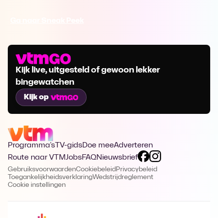
Ga naar Sneak Peek
Kijk live, uitgesteld of gewoon lekker
bingewatchen
Kijk op
Programma's
TV-gids
Doe mee
Adverteren
Route naar VTM
Jobs
FAQ
Nieuwsbrief
Gebruiksvoorwaarden
Cookiebeleid
Privacybeleid
Toegankelijkheidsverklaring
Wedstrijdreglement
Cookie instellingen