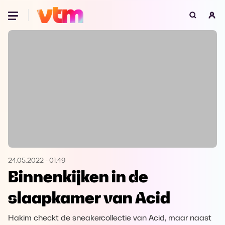
Oeps, browser niet ondersteund
Voor je onze programma's gaat ontdekken,
best je browser updaten of hieronder één
van de ondersteunde browsers
downloaden.
Google Chrome
Download
Firefox
Download
Safari
Download
24.05.2022
-
01:49
Binnenkijken in de
Microsoft Edge
Download
slaapkamer van Acid
Opera
Download
Hakim checkt de sneakercollectie van Acid, maar naast